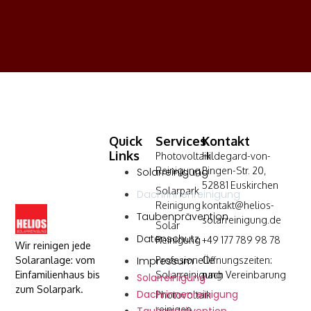
Quick
Services
Kontakt
Links
Photovoltaik
Hildegard-von-
Reinigung
Bingen-Str. 20,
Solarreinigung
52881 Euskirchen
Solarpark
Dachrinnenreinigung
Reinigung
kontakt@helios-
Taubenprävention
solarreinigung.de
Solar
Datenschutz
Reinigung
+49 177 789 98 78
Wir reinigen jede
Solaranlage: vom
Impressum
Profesionelle
Öffnungszeiten:
Einfamilienhaus bis
Solarreinigung
nach Vereinbarung
Solarreinigung
zum Solarpark.
Dachrinnenreinigung
Photovoltaik
reinigen